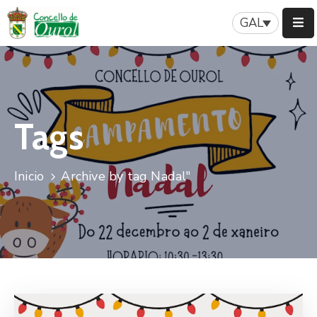
GAL
Inicio
Concello
Tags
Servizos
Patrimonio
Inicio
Archive by tag Nadal"
A
Nosa
Historia
Turismo
Novas