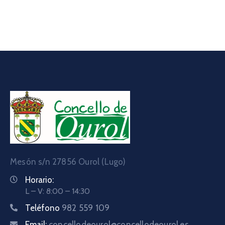
Mesón s/n 27856 Ourol (Lugo)
Horario:
L – V: 8:00 – 14:30
Teléfono
982 559 109
Email:
concellodeourol@concellodeourol.es