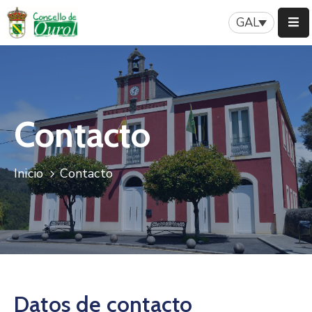
GAL
Inicio
Concello
Contacto
Servizos
Patrimonio
Inicio
Contacto
A
Nosa
Historia
Turismo
Novas
Datos de contacto