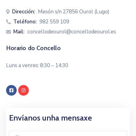
Contacto
Dirección:
Mesón s/n 27856 Ourol (Lugo)
Teléfono:
982 559 109
Mail:
concellodeourol@concellodeourol.es
Horario do Concello
Luns a venres: 8:30 – 14:30
Envíanos unha mensaxe