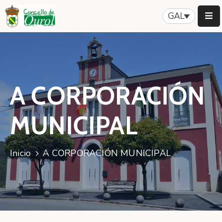
GAL
Inicio
Concello
A CORPORACIÓN
Servizos
Patrimonio
MUNICIPAL
A
Nosa
Inicio
A CORPORACIÓN MUNICIPAL
Historia
Turismo
Novas