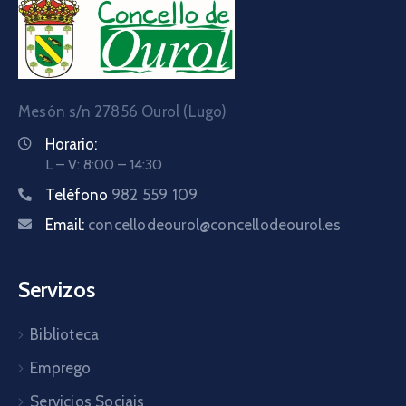
Mesón s/n 27856 Ourol (Lugo)
Horario:
L – V: 8:00 – 14:30
Teléfono
982 559 109
Email:
concellodeourol@concellodeourol.es
Servizos
Biblioteca
Emprego
Servicios Sociais