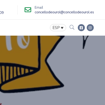
Email
concellodeourol@concellodeourol.es
09
ESP