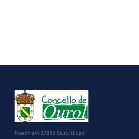
Mesón s/n 27856 Ourol (Lugo)