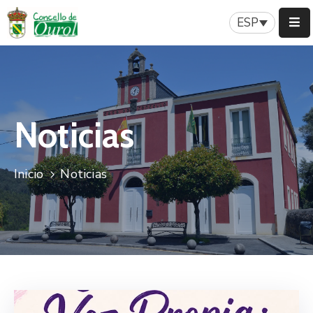
ESP
Inicio
Concello
Noticias
Servicios
Patrimonio
Inicio
Noticias
Nuestra
Historia
Turismo
Noticias
Contacto