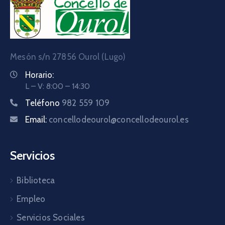
Mesón s/n 27856 Ourol (Lugo)
Horario:
L – V: 8:00 – 14:30
Teléfono
982 559 109
Email:
concellodeourol@concellodeourol.es
Servicios
Biblioteca
Empleo
Servicios Sociales