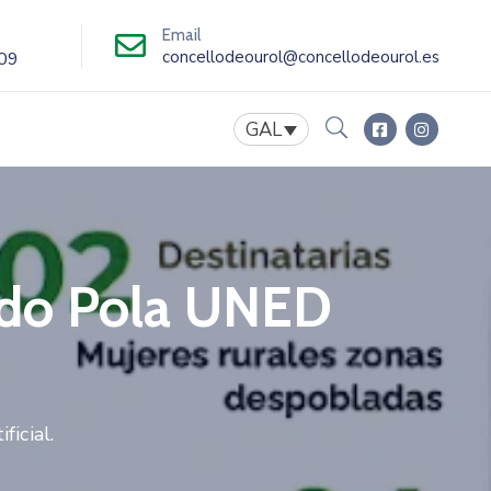
Email
concellodeourol@concellodeourol.es
09
GAL
ado Pola UNED
icial.