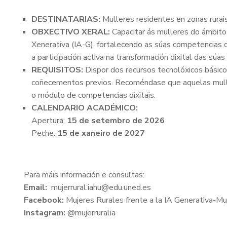
DESTINATARIAS:
Mulleres residentes en zonas rurai
OBXECTIVO XERAL:
Capacitar ás mulleres do ámbito ru
Xenerativa (IA-G), fortalecendo as súas competencias 
a participación activa na transformación dixital das sú
REQUISITOS:
Dispor dos recursos tecnolóxicos básicos
coñecementos previos. Recoméndase que aquelas muller
o módulo de competencias dixitais.
CALENDARIO ACADÉMICO:
Apertura:
15 de setembro de 2026
Peche:
15 de xaneiro de 2027
Para máis información e consultas:
Email:
mujerrural.iahu@edu.uned.es
Facebook:
Mujeres Rurales frente a la IA Generativa-Mu
Instagram:
@mujerruralia