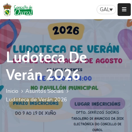
GAL
Inicio
Concello
Ludoteca De
Servizos
Patrimonio
Verán 2026
A
Nosa
Inicio
Asuntos Sociais
Historia
Ludoteca de Verán 2026
Turismo
Novas