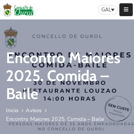
GAL
Inicio
Concello
Encontro Maiores
Servizos
Patrimonio
2025. Comida –
A
Nosa
Baile
Historia
Turismo
Inicio
Avisos
Encontro Maiores 2025. Comida – Baile
Novas