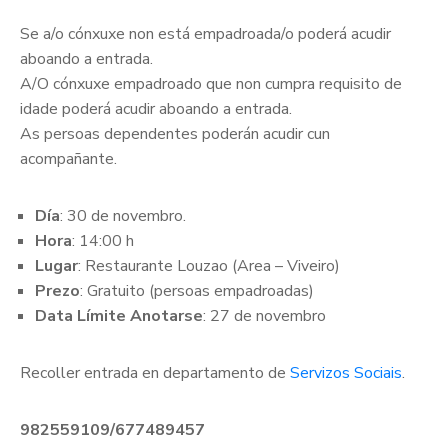
Se a/o cónxuxe non está empadroada/o poderá acudir
aboando a entrada.
A/O cónxuxe empadroado que non cumpra requisito de
idade poderá acudir aboando a entrada.
As persoas dependentes poderán acudir cun
acompañante.
Día
: 30 de novembro.
Hora
: 14:00 h
Lugar
: Restaurante Louzao (Area – Viveiro)
Prezo
: Gratuito (persoas empadroadas)
Data Límite Anotarse
: 27 de novembro
Recoller entrada en departamento de
Servizos Sociais
.
982559109/677489457