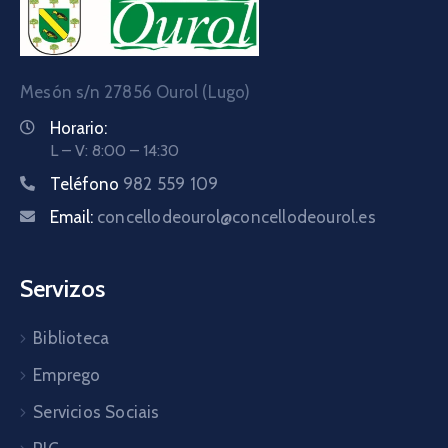
Mesón s/n 27856 Ourol (Lugo)
Horario:
L – V: 8:00 – 14:30
Teléfono
982 559 109
Email:
concellodeourol@concellodeourol.es
Servizos
Biblioteca
Emprego
Servicios Sociais