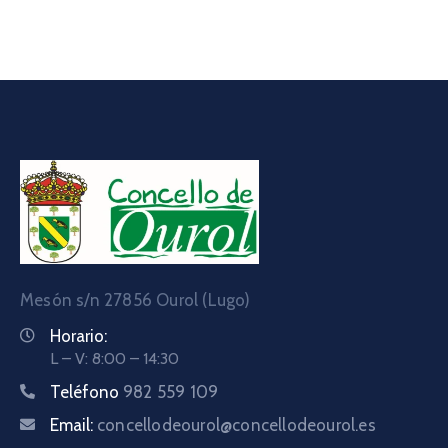
Mesón s/n 27856 Ourol (Lugo)
Horario:
L – V: 8:00 – 14:30
Teléfono
982 559 109
Email:
concellodeourol@concellodeourol.es