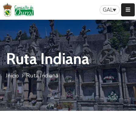
GAL
Inicio
Concello
Ruta Indiana
Servizos
Patrimonio
Inicio
Ruta Indiana
A
Nosa
Historia
Turismo
Novas