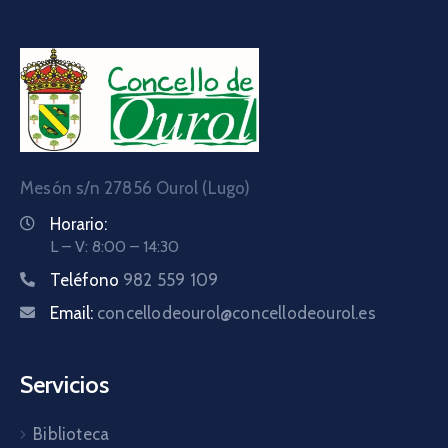
Mesón s/n 27856 Ourol (Lugo)
Horario:
L – V: 8:00 – 14:30
Teléfono
982 559 109
Email:
concellodeourol@concellodeourol.es
Servicios
Biblioteca