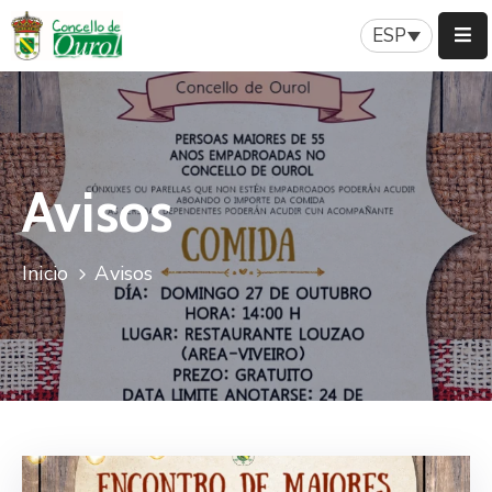
ESP
Inicio
Concello
Avisos
Servicios
Patrimonio
Inicio
Avisos
Nuestra
Historia
Turismo
Noticias
Contacto