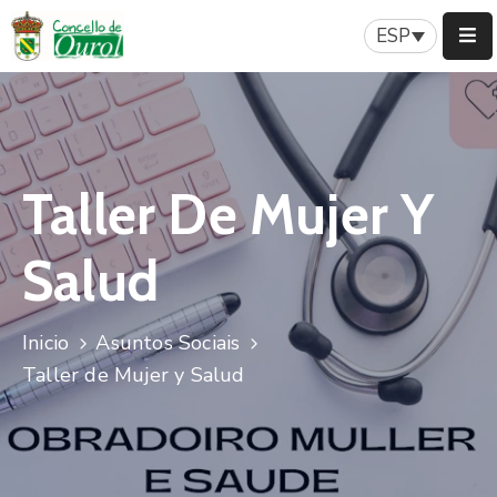
ESP
Inicio
Concello
Taller De Mujer Y
Servicios
Patrimonio
Salud
Nuestra
Historia
Inicio
Asuntos Sociais
Taller de Mujer y Salud
Turismo
Noticias
Contacto