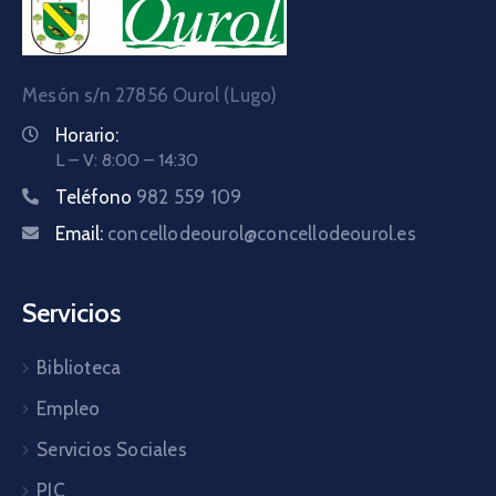
Mesón s/n 27856 Ourol (Lugo)
Horario:
L – V: 8:00 – 14:30
Teléfono
982 559 109
Email:
concellodeourol@concellodeourol.es
Servicios
Biblioteca
Empleo
Servicios Sociales
PIC